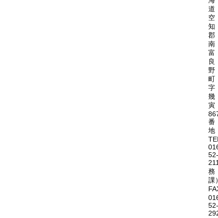
海
道
空
知
郡
南
富
良
野
町
字
幾
寅
86
番
地
TE
01
52
21
務
課
FA
01
52
29