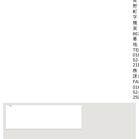
良
野
町
字
幾
寅
86
番
地
TE
01
52
21
務
課
FA
01
52
29