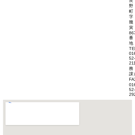
良
野
町
字
幾
寅
86
番
地
TE
01
52
21
務
課
FA
01
52
29