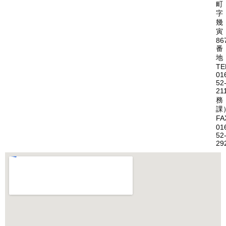
町
字
幾
寅
86
番
地
TE
01
52
21
務
課
FA
01
52
29