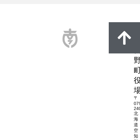
〒
07
24
北
海
道
空
知