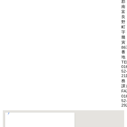
郡
南
富
良
野
町
字
幾
寅
86
番
地
TE
01
52
21
務
課
FA
01
52
29