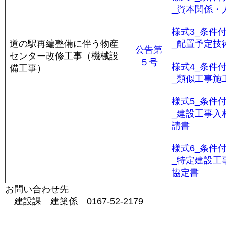
_資本関係・
様式3_条件
道の駅再編整備に伴う物産
_配置予定技
公告第
センター改修工事（機械設
５号
様式4_条件
備工事）
_類似工事施
様式5_条件
_建設工事入
請書
様式6_条件
_特定建設工
協定書
お問い合わせ先
建設課 建築係 0167-52-2179