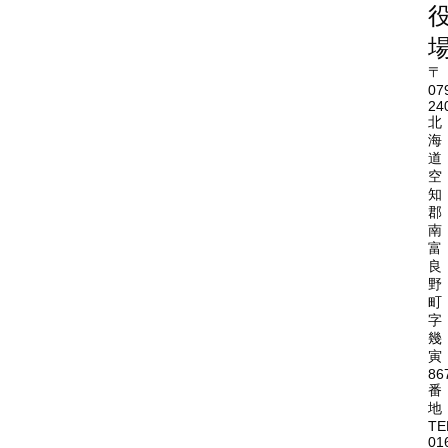
〒
07
24
北
海
道
空
知
郡
南
富
良
野
町
字
幾
寅
86
番
地
TE
01