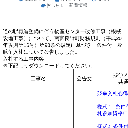
おしらせ・新着情報
道の駅再編整備に伴う物産センター改修工事（機械
設備工事）について、南富良野町財務規則（平成20
年規則第16号）第98条の規定に基づき、条件付一般
競争入札について公告しました。
入札する工事内容
※下記よりダウンロードしてください。
競争
工事名
公告文
共
競争入札心得
様式１_条件
札参加資格申
様式2_条件