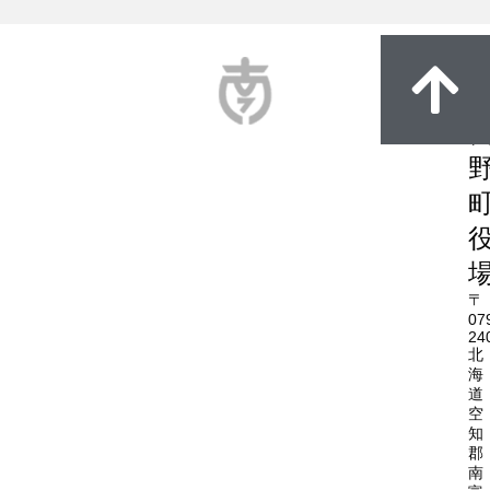
〒
07
24
北
海
道
空
知
郡
南