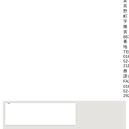
富
良
野
町
字
幾
寅
86
番
地
TE
01
52
21
務
課
FA
01
52
29