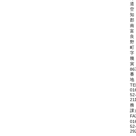
道
空
知
郡
南
富
良
野
町
字
幾
寅
86
番
地
TE
01
52
21
務
課
FA
01
52
29