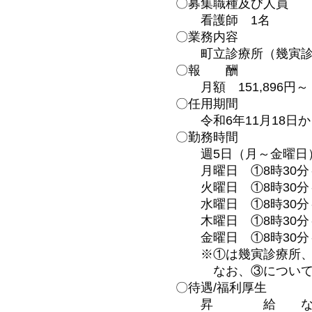
〇募集職種及び人員
看護師 1名
〇業務内容
町立診療所（幾寅診療
〇報 酬
月額 151,896円
〇任用期間
令和6年11月18日から
〇勤務時間
週5日（月～金曜日
月曜日 ①8時30分～1
火曜日 ①8時30分～1
水曜日 ①8時30分～1
木曜日 ①8時30分～1
金曜日 ①8時30分～
※①は幾寅診療所、②
なお、③については、
〇待遇/福利厚生
昇 給 な