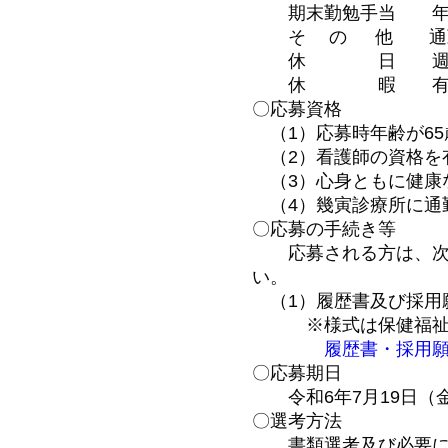
期末勤勉手当 年
そ の 他 通勤手
休 日 週休日（土、
休 暇 有給休暇
〇応募資格
（1）応募時年齢が65
（2）看護師の資格を
（3）心身ともに健康
（4）幾寅診療所に通
〇応募の手続き等
応募される方は、次の
い。
（1）履歴書及び採用
※様式は保健福祉課
履歴書・採用願（
〇応募期日
令和6年7月19日（
〇選考方法
書類選考及び必要に