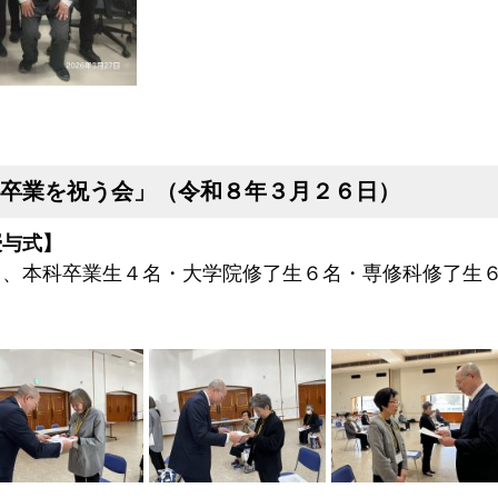
卒業を祝う会」（令和８年３月２６日）
授与式】
し、本科卒業生４名・大学院修了生６名・専修科修了生