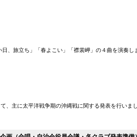
い日、旅立ち」「春よこい」「襟裳岬」の４曲を演奏し
して、主に太平洋戦争期の沖縄戦に関する発表を行いま
企画（合唱・自治会役員会議・各クラブ発表準備