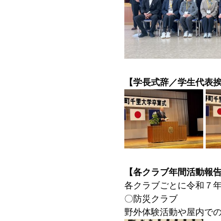
【学長式辞／学生代表
【各クラブ年間活動報
各クラブごとに令和７
〇防災クラブ
野外体験活動や屋内で