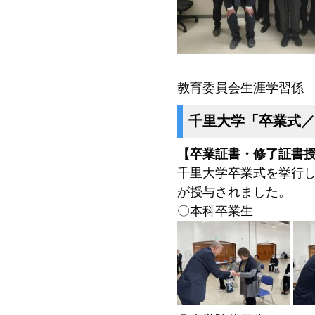
教育委員会生涯学習係
千里大学「卒業式／
【卒業証書・修了証書
千里大学卒業式を挙行
が授与されました。
〇本科卒業生