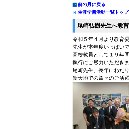
前の月に戻る
生涯学習活動一覧トップ
尾崎弘樹先生へ教育
令和５年４月より教育委
先生が本年度いっぱい
高校教員として１９年
執行にご尽力いただき
尾崎先生、長年にわた
新天地での益々のご活