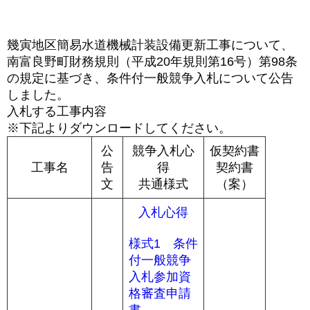
幾寅地区簡易水道機械計装設備更新工事について、
南富良野町財務規則（平成20年規則第16号）第98条
の規定に基づき、条件付一般競争入札について公告
しました。
入札する工事内容
※下記よりダウンロードしてください。
公
競争入札心
仮契約書
工事名
告
得
契約書
文
共通様式
（案）
入札心得
様式1 条件
付一般競争
入札参加資
格審査申請