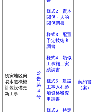
書
様式2 資本
関係・人的
関係調書
様式3 配置
予定技術者
調書
様式4 類似
工事施工実
績調書
公
幾寅地区簡
告
様式5 建設
易水道機械
契約書
第
工事入札参
計装設備更
（案）
４
加資格審査
新工事
号
申請書
様式6 特定