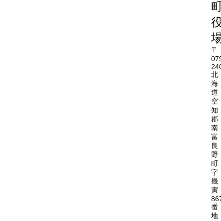
〒
07
24
北
海
道
空
知
郡
南
富
良
野
町
字
幾
寅
86
番
地