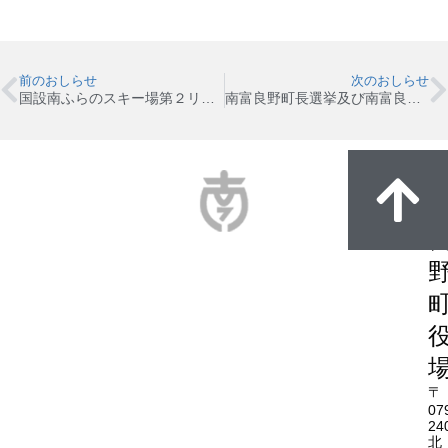
前のおしらせ
次のおしらせ
国設南ふらのスキー場第２リフトの運行について
南富良野町長選挙及び南富良野町議会議員補欠選挙の事務手続説明会を開催します
〒
07
24
北