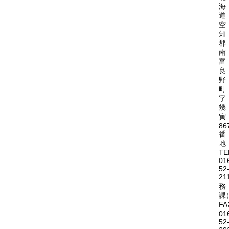
海
道
空
知
郡
南
富
良
野
町
字
幾
寅
86
番
地
TE
01
52
21
務
課
FA
01
52