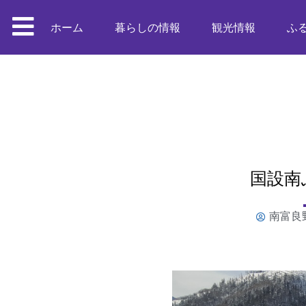
ホーム
暮らしの情報
観光情報
ふ
国設南
南富良