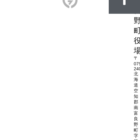
〒
07
24
北
海
道
空
知
郡
南
富
良
野
町
字