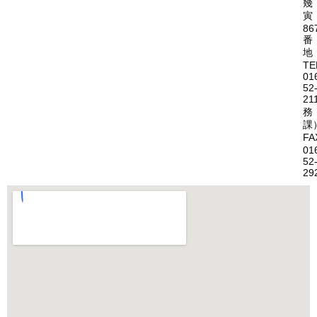
幾
寅
86
番
地
TE
01
52
21
務
課
FA
01
52
29