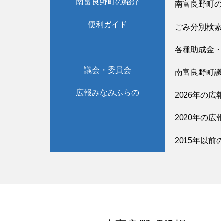
南富良野町の紹介
南富良野町
便利ガイド
ごみ分別検
各種助成金
議会・委員会
南富良野町
広報みなみふらの
2026年の広
2020年の広
2015年以前