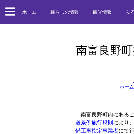
ホーム
暮らしの情報
観光情報
ふ
南富良野町
ホーム
南富良野町内にあるご
道条例施行規則
により
備工事指定事業者
にて