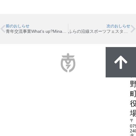
前のおしらせ
次のおしらせ
青年交流事業What’s up?Minamifurano「ミニバレー交流会」開催＆参加者募集のお知らせ
ふらの沿線スポーツフェスタ（ノルディックウォーキング）
〒
07
24
北