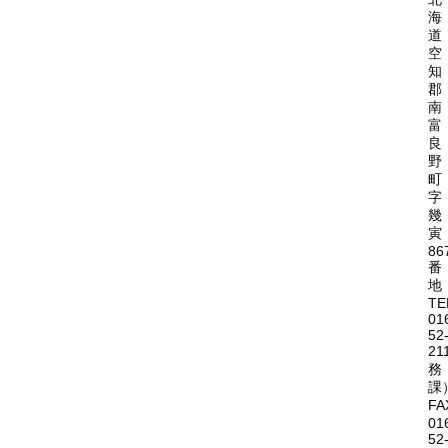
海
道
空
知
郡
南
富
良
野
町
字
幾
寅
86
番
地
TE
01
52
21
務
課
FA
01
52