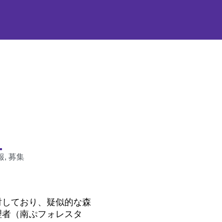
報
,
募集
討しており、疑似的な森
理者（南ぷフォレスタ