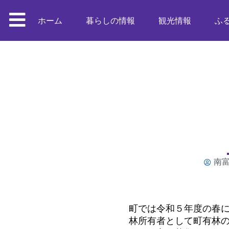
ホーム
暮らしの情報
観光情報
ふ
南
町では令和５年度の春
林所有者として町有林