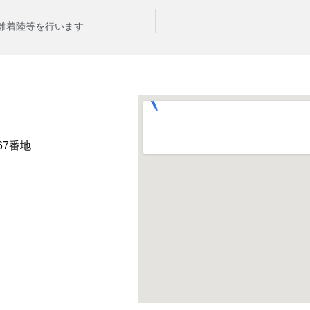
離着陸等を行います
67番地