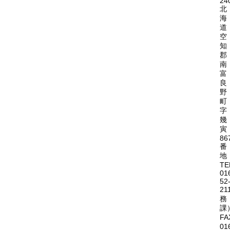
24
北
海
道
空
知
郡
南
富
良
野
町
字
幾
寅
86
番
地
TE
01
52
21
務
課
FA
01