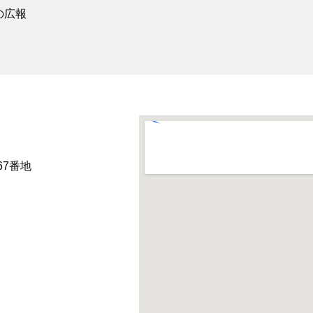
の広報
67番地