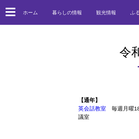
ホーム
暮らしの情報
観光情報
ふ
令
【通年】
英会話教室
毎週月曜18時
議室