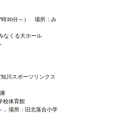
17時30分～） 場所：み
：みなくる大ホール
ル
空知川スポーツリンクス
庫
学校体育館
～
」場所：旧北落合小学