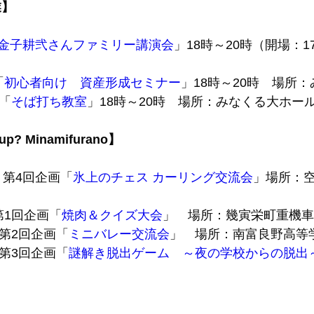
業】
金子耕弐さんファミリー講演会
」18時～20時（開場：
「
初心者向け 資産形成セミナー
」18時～20時 場所
）「
そば打ち教室
」18時～20時 場所：みなくる大ホー
? Minamifurano】
）第4回企画「
氷上のチェス カーリング交流会
」場所：
第1回企画「
焼肉＆クイズ大会
」 場所：幾寅栄町重機車
）第2回企画「
ミニバレー交流会
」 場所：南富良野高等
）第3回企画「
謎解き脱出ゲーム ～夜の学校からの脱出