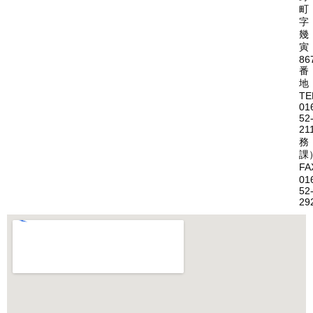
町
字
幾
寅
86
番
地
TE
01
52
21
務
課
FA
01
52
29