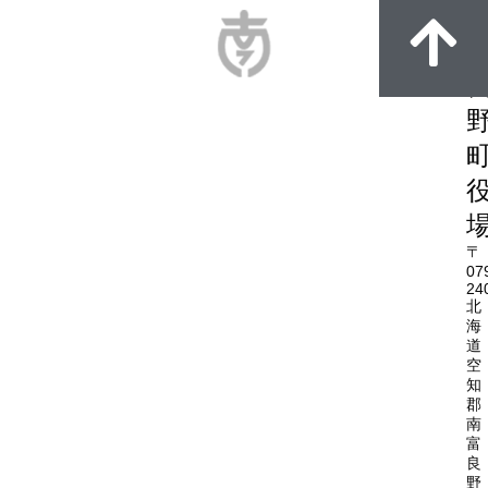
〒
07
24
北
海
道
空
知
郡
南
富
良
野