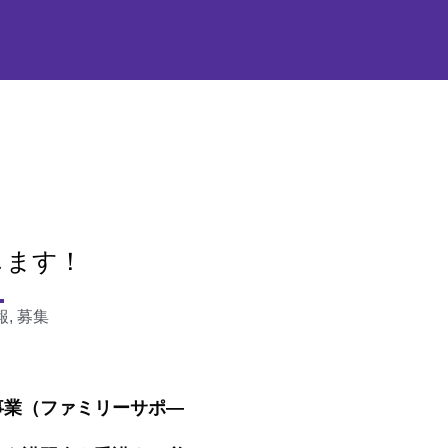
します！
報
,
募集
業（ファミリーサポ―