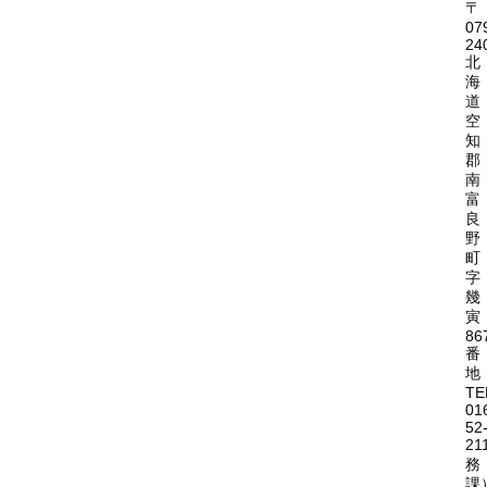
〒
07
24
北
海
道
空
知
郡
南
富
良
野
町
字
幾
寅
86
番
地
TE
01
52
21
務
課