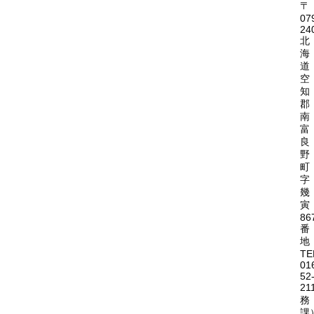
〒
07
24
北
海
道
空
知
郡
南
富
良
野
町
字
幾
寅
86
番
地
TE
01
52
21
務
課