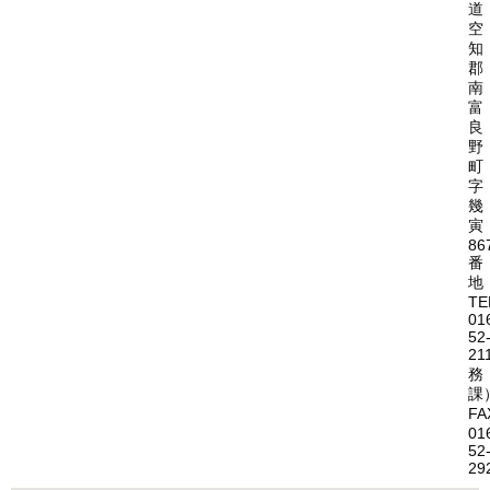
道
空
知
郡
南
富
良
野
町
字
幾
寅
86
番
地
TE
01
52
21
務
課
FA
01
52
29