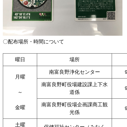
〇配布場所・時間について
曜日
場所
南富良野浄化センター
月曜
南富良野町役場建設課上下水
～
道係
南富良野町役場企画課商工観
金曜
光係
土曜
保健福祉センター（みなく