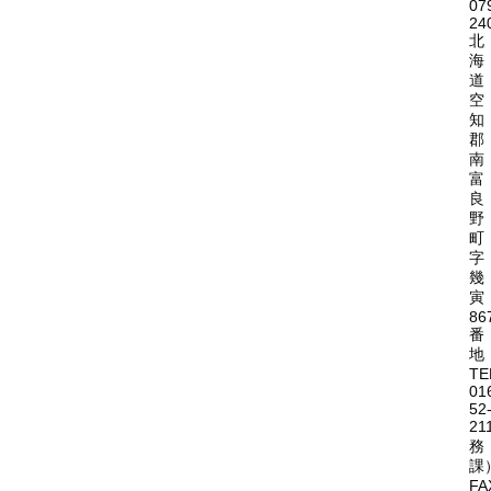
07
24
北
海
道
空
知
郡
南
富
良
野
町
字
幾
寅
86
番
地
TE
01
52
21
務
課
FA