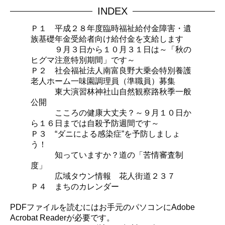
INDEX
Ｐ１ 平成２８年度臨時福祉給付金障害・遺
族基礎年金受給者向け給付金を支給します
９月３日から１０月３１日は～「秋の
ヒグマ注意特別期間」です～
Ｐ２ 社会福祉法人南富良野大乗会特別養護
老人ホーム一味園調理員（準職員）募集
東大演習林神社山自然観察路秋季一般
公開
こころの健康大丈夫？～９月１０日か
ら１６日までは自殺予防週間です～
Ｐ３ “ダニによる感染症”を予防しましょ
う！
知っていますか？道の「苦情審査制
度」
広域タウン情報 花人街道２３７
Ｐ４ まちのカレンダー
PDFファイルを読むにはお手元のパソコンにAdobe
Acrobat Readerが必要です。