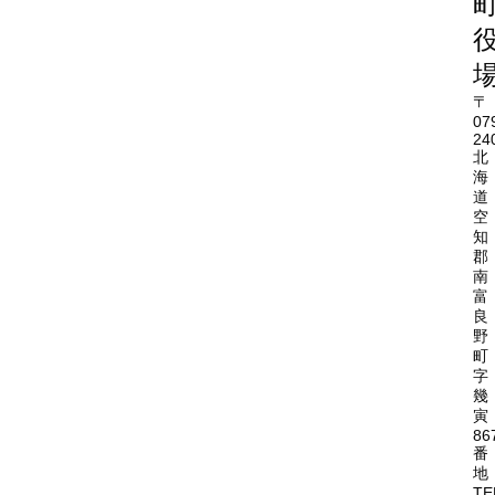
〒
07
24
北
海
道
空
知
郡
南
富
良
野
町
字
幾
寅
86
番
地
TE